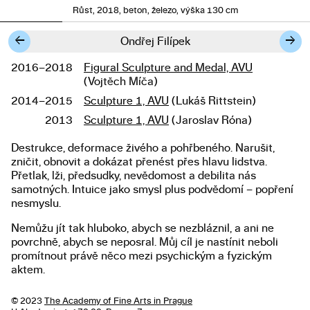
Růst, 2018, beton, železo, výška 130 cm
←
→
Ondřej Filípek
2016–2018
Figural Sculpture and Medal, AVU
Studies
(Vojtěch Míča)
2014–2015
Sculpture 1, AVU
(Lukáš Rittstein)
2013
Sculpture 1, AVU
(Jaroslav Róna)
Destrukce, deformace živého a pohřbe­ného. Narušit,
About the work
zničit, obnovit a dokázat přenést přes hlavu lidstva.
Přetlak, lži, předsudky, nevědomost a debilita nás
samotných. Intuice jako smysl plus podvědomí – popření
nesmyslu.
Nemůžu jít tak hluboko, abych se nezbláznil, a ani ne
povrchně, abych se neposral. Můj cíl je nastínit neboli
promítnout právě něco mezi psychickým a fyzickým
aktem.
© 2023
The Academy of Fine Arts in Prague