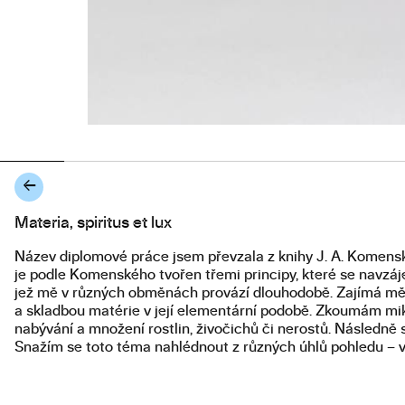
←
Materia, spiritus et lux
About the work
Název diplomové práce jsem převzala z knihy J. A. Komens
je podle Komenského tvořen třemi principy, které se navzá
jež mě v různých obměnách provází dlouhodobě. Zajímá mě 
a skladbou matérie v její elementární podobě. Zkoumám mikro
nabývání a množení rostlin, živočichů či nerostů. Následně s
Snažím se toto téma nahlédnout z různých úhlů pohledu – vě
laického. Inspiruje mě také sakrální architektura a lidové um