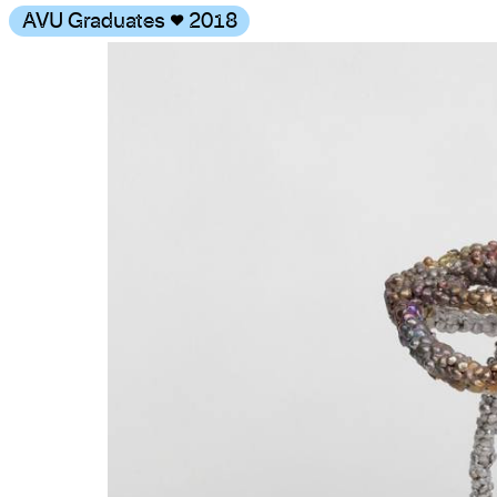
AVU Graduates
♥
2018
Gallery