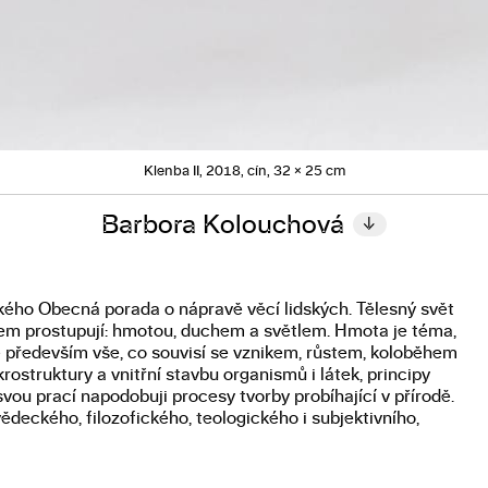
Klenba II, 2018, cín, 32 × 25 cm
Barbora Kolouchová
↓
kého Obecná porada o nápravě věcí lidských. Tělesný svět
jem prostupují: hmotou, duchem a světlem. Hmota je téma,
především vše, co souvisí se vznikem, růstem, koloběhem
struktury a vnitřní stavbu organismů i látek, principy
vou prací napodobuji procesy tvorby probíhající v přírodě.
deckého, filozofického, teologického i subjektivního,
ění.