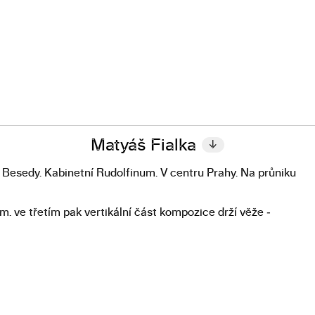
Matyáš Fialka
↓
sedy. Kabinetní Rudolfinum. V centru Prahy. Na průniku
. ve třetím pak vertikální část kompozice drží věže ­
kluzáku.