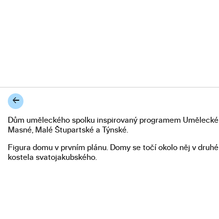
←
Dům uměleckého spolku inspirovaný programem Umělecké Be
Popis diplomové práce
Masné, Malé Štupartské a Týnské.
Figura domu v prvním plánu. Domy se točí okolo něj v druhém
kostela svatojakubského.
Mezi apolonským a dionýsovským principem na vesmírném 
© 2023
Akademie výtvarných umění v Praze
U Akademie 4, 170 00, Praha 7
Kontakt