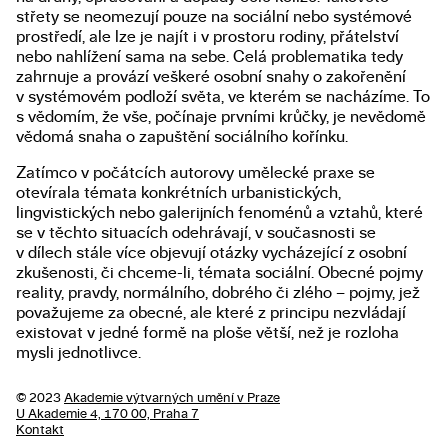
střety se neomezují pouze na sociální nebo systémové
prostředí, ale lze je najít i v prostoru rodiny, přátelství
nebo nahlížení sama na sebe. Celá problematika tedy
zahrnuje a provází veškeré osobní snahy o zakořenění
v systémovém podloží světa, ve kterém se nacházíme. To
s vědomím, že vše, počínaje prvními krůčky, je nevědomě
vědomá snaha o zapuštění sociálního kořínku.
Zatímco v počátcích autorovy umělecké praxe se
otevírala témata konkrétních urbanistických,
lingvistických nebo galerijních fenoménů a vztahů, které
se v těchto situacích odehrávají, v současnosti se
v dílech stále více objevují otázky vycházející z osobní
zkušenosti, či chceme-li, témata sociální. Obecné pojmy
reality, pravdy, normálního, dobrého či zlého – pojmy, jež
považujeme za obecné, ale které z principu nezvládají
existovat v jedné formě na ploše větší, než je rozloha
mysli jednotlivce.
© 2023
Akademie výtvarných umění v Praze
U Akademie 4, 170 00, Praha 7
Kontakt