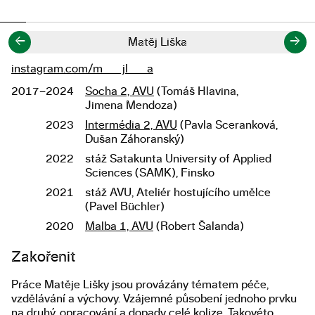
←
→
Matěj Liška
instagram.com/m___jl___a
Odkazy
2017–2024
Socha 2, AVU
(Tomáš Hlavina,
Studium
Jimena Mendoza)
2023
Intermédia 2, AVU
(Pavla Sceranková,
Dušan Záhoranský)
2022
stáž Satakunta University of Applied
Sciences (SAMK), Finsko
2021
stáž AVU, Ateliér hostujícího umělce
(Pavel Büchler)
2020
Malba 1, AVU
(Robert Šalanda)
Popis diplomové práce
Zakořenit
Práce Matěje Lišky jsou provázány tématem péče,
vzdělávání a výchovy. Vzájemné působení jednoho prvku
na druhý, opracování a dopady celé kolize. Takovéto