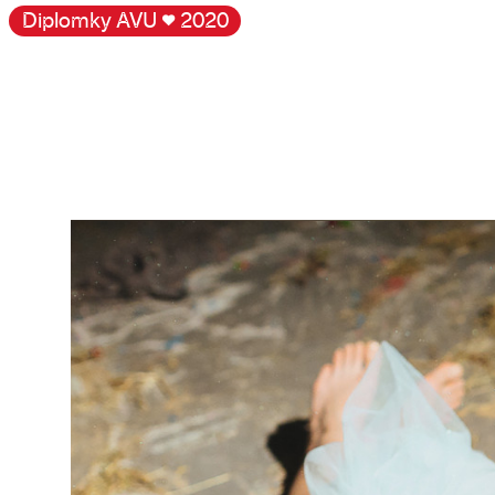
Diplomky AVU
♥
2020
Galerie