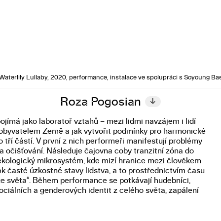
Waterlily Lullaby, 2020, performance, instalace ve spolupráci s Soyoung Ba
Roza Pogosian
↓
́má jako laboratoř vztahů – mezi lidmi navzájem i lidí
ýt obyvatelem Země a jak vytvořit podmínky pro harmonické
tří částí. V první z nich performeři manifestují problémy
očišťování. Následuje čajovna coby tranzitní zóna do
ako ekologický mikrosystém, kde mizí hranice mezi člověkem
tak časté úzkostné stavy lidstva, a to prostřednictvím času
ize světa“. Během performance se potkávají hudebníci,
-sociálních a genderových identit z celého světa, zapálení
měnu prostřednictvím empatie a ohleduplnosti.