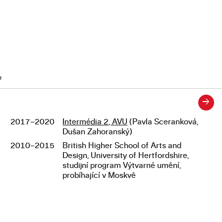
e
→
2017–2020
Intermédia 2, AVU
(Pavla Sceranková,
Studium
Dušan Zahoranský)
2010–2015
British Higher School of Arts and
Design, University of Hertfordshire,
studijní program Výtvarné umění,
probíhající v Moskvě