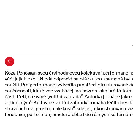
←
Roza Pogosian svou čtyřhodinovou kolektivní performanci poji
Popis diplomové práce
vůči jejich okolí. Hledá odpověď na otázku, co znamená b
soužití. Pro performanci vytvořila prostředí strukturované do 
současnosti, které zde vycházejí na povrch jako určitá forma 
části třetí, nazvané „vnitřní zahrada“. Autorka ji chápe j
a „tím jiným“. Kultivace vnitřní zahrady pomáhá léčit dnes 
stráveného v „prostoru blízkosti“, kde je „rekonstruována v
tanečníci, performeři, umělci a další lidé různých kulturně
pro tyto myšlenky, aby šířili hodnoty jednoty a vytvářeli z