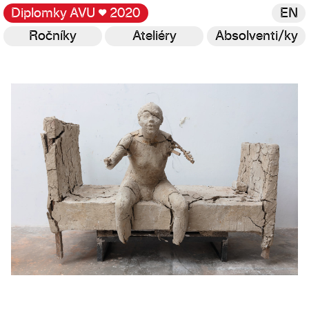
Diplomky AVU
♥
2020
EN
Ročníky
Ateliéry
Absolventi/ky
Galerie