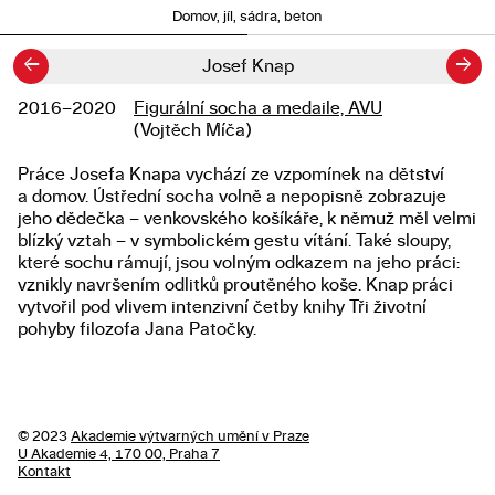
Domov, jíl, sádra, beton
←
→
Josef Knap
2016–2020
Figurální socha a medaile, AVU
Studium
(Vojtěch Míča)
Práce Josefa Knapa vychází ze vzpomínek na dětství
Popis diplomové práce
a domov. Ústřední socha volně a nepopisně zobrazuje
jeho dědečka – venkovského košíkáře, k němuž měl velmi
blízký vztah – v symbolickém gestu vítání. Také sloupy,
které sochu rámují, jsou volným odkazem na jeho práci:
vznikly navršením odlitků proutěného koše. Knap práci
vytvořil pod vlivem intenzivní četby knihy Tři životní
pohyby filozofa Jana Patočky.
© 2023
Akademie výtvarných umění v Praze
U Akademie 4, 170 00, Praha 7
Kontakt