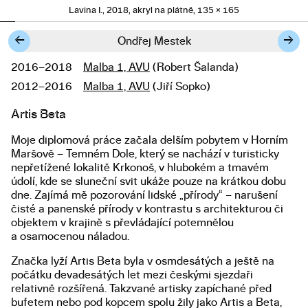
Lavina I., 2018, akryl na plátně, 135 × 165
←
→
Ondřej Mestek
2016–2018
Malba 1, AVU
(Robert Šalanda)
Studium
2012–2016
Malba 1, AVU
(Jiří Sopko)
Artis Beta
Popis diplomové práce
Moje diplomová práce začala delším pobytem v Horním
Maršově – Temném Dole, který se nachází v turisticky
nepřetížené lokalitě Krkonoš, v hlubokém a tmavém
údolí, kde se sluneční svit ukáže pouze na krátkou dobu
dne. Zajímá mě pozorování lidské „přírody“ – narušení
čisté a panenské přírody v kontrastu s architekturou či
objektem v krajině s převládající potemnělou
a osamocenou náladou.
Značka lyží Artis Beta byla v osmdesá­tých a ještě na
počátku devadesátých let mezi českými sjezdaři
relativně rozšířená. Takzvané artisky zapíchané před
bufetem nebo pod kopcem spolu žily jako Artis a Beta,