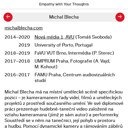
Empathy with Your Thoughts
←
→
Michal Blecha
michalblecha.com
Odkazy
2014–2020
Nová média 1, AVU
(Tomáš Svoboda)
Studium
2019
University of Porto, Portugal
2018–2019
FaVU VUT Brno, Intermédia (P. Sterec)
2017–2018
UMPRUM Praha, Fotografie (A. Vajd,
M. Kohout)
2016–2017
FAMU Praha, Centrum audiovizuálních
studií
Michal Blecha má na místní umělecké scéně specifickou
Popis diplomové práce
pozici – je kameramanem řady videí, filmů a uměleckých
projektů z prostředí současného umění. Ve své diplomové
práci prezentuje hudebně-taneční video založené na
vztahu kameramana (jímž je sám autor) a performerky.
Soustředí se v něm na tanečnici, její pohyb v prostoru
a hudbu. Pomocí dynamické kamery a rámováním záběrů