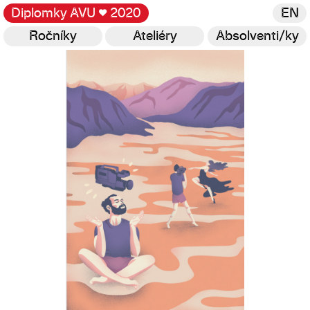
Diplomky AVU
♥
2020
EN
Ročníky
Ateliéry
Absolventi/ky
Galerie