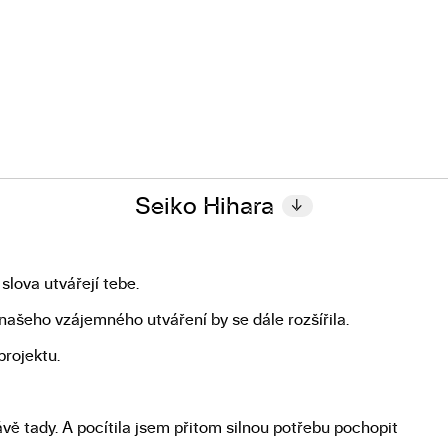
Seiko Hihara
↓
slova utvářejí tebe.
ie našeho vzájemného utváření by se dále rozšířila.
rojektu.
ávě tady. A pocítila jsem přitom silnou potřebu pochopit