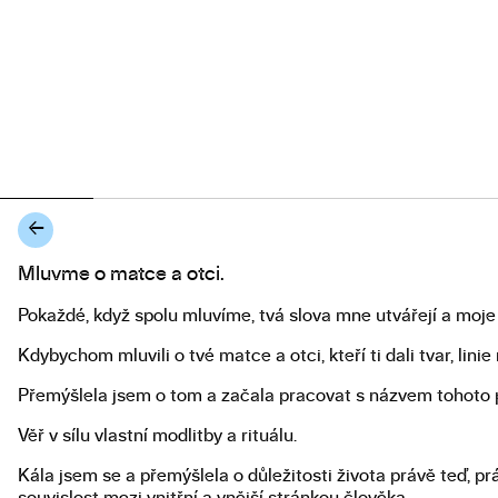
←
Mluvme o matce a otci.
Popis diplomové práce
Pokaždé, když spolu mluvíme, tvá slova mne utvářejí a moje 
Kdybychom mluvili o tvé matce a otci, kteří ti dali tvar, lin
Přemýšlela jsem o tom a začala pracovat s názvem tohoto p
Věř v sílu vlastní modlitby a rituálu.
Kála jsem se a přemýšlela o důležitosti života právě teď, pr